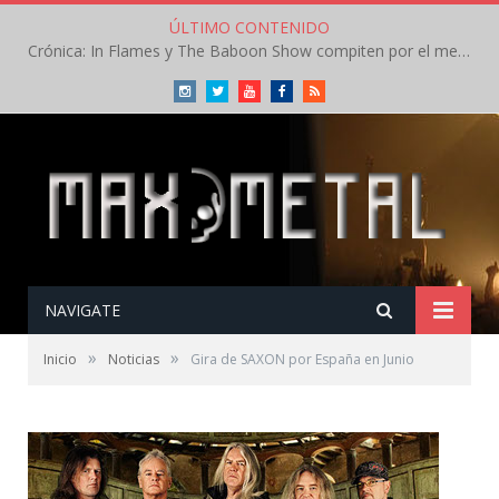
ÚLTIMO CONTENIDO
Crónica: In Flames y The Baboon Show compiten por el mejor concierto del día en el Leyendas del Rock – Viernes – Agosto 2026
Instagram
Twitter
Youtube
Facebook
RSS
NAVIGATE
»
»
Inicio
Noticias
Gira de SAXON por España en Junio