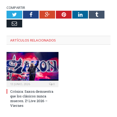
COMPARTIR
Twitter
Facebook
Google+
Pinterest
LinkedIn
Tumblr
Email
ARTÍCULOS RELACIONADOS
13 JUNIO, 2026
0
Crónica: Saxon demuestra
que los clásicos nunca
mueren. Z! Live 2026 –
Viernes