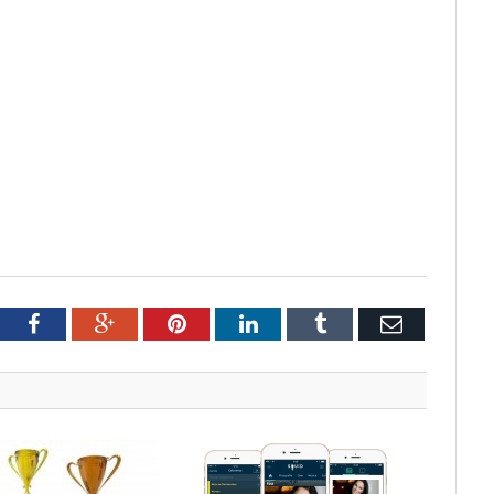
tter
Facebook
Google+
Pinterest
LinkedIn
Tumblr
Email