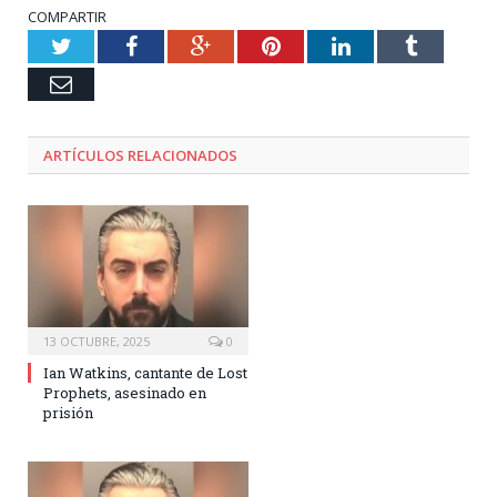
COMPARTIR
Twitter
Facebook
Google+
Pinterest
LinkedIn
Tumblr
Email
ARTÍCULOS RELACIONADOS
13 OCTUBRE, 2025
0
Ian Watkins, cantante de Lost
Prophets, asesinado en
prisión