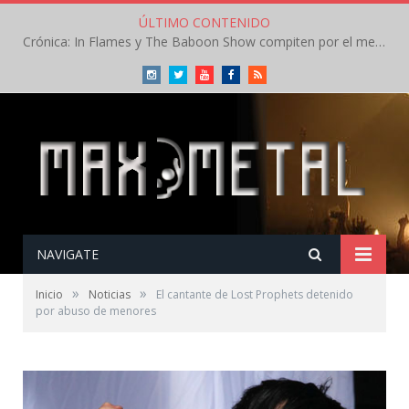
ÚLTIMO CONTENIDO
Crónica: In Flames y The Baboon Show compiten por el mejor concierto del día en el Leyendas del Rock – Viernes – Agosto 2026
Instagram
Twitter
Youtube
Facebook
RSS
NAVIGATE
»
»
Inicio
Noticias
El cantante de Lost Prophets detenido
por abuso de menores