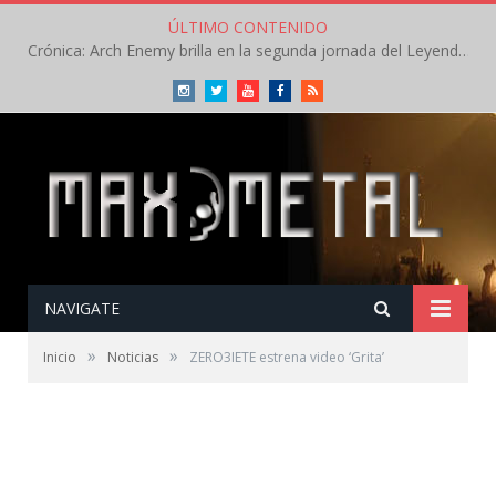
ÚLTIMO CONTENIDO
Crónica: Arch Enemy brilla en la segunda jornada del Leyendas del Rock – Jueves – Agosto 2026
Instagram
Twitter
Youtube
Facebook
RSS
NAVIGATE
»
»
Inicio
Noticias
ZERO3IETE estrena video ‘Grita’