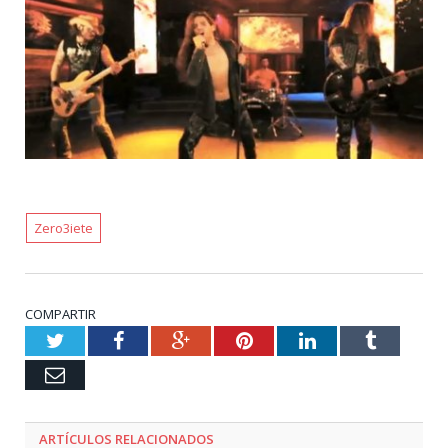
Zero3iete
COMPARTIR
Twitter
Facebook
Google+
Pinterest
LinkedIn
Tumblr
Email
ARTÍCULOS RELACIONADOS