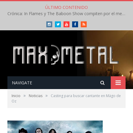
ÚLTIMO CONTENIDO
Crónica: In Flames y The Baboon Show compiten por el mejor concierto del día en el Leyendas del Rock – Viernes – Agosto 2026
Instagram
Twitter
Youtube
Facebook
RSS
NAVIGATE
»
»
Inicio
Noticias
Casting para buscar cantante en Mägo de
Oz