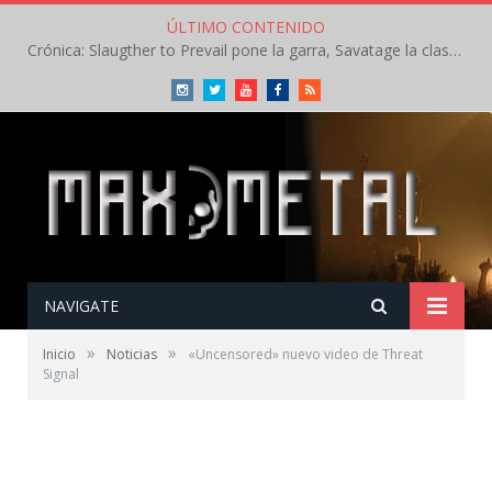
ÚLTIMO CONTENIDO
Crónica: Slaugther to Prevail pone la garra, Savatage la clase en la apertura del Leyendas del Rock – Miércoles – Agosto 2026
Instagram
Twitter
Youtube
Facebook
RSS
NAVIGATE
»
»
Inicio
Noticias
«Uncensored» nuevo video de Threat
Signal