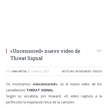
«Uncensored» nuevo video de
0
Threat Signal
POR
MAX METAL
EL
8 MAYO, 2012
NOTICIAS
,
NOVEDADES
,
VIDEOS
Os mostramos
«Uncensored»
, es el nuevo video de los
canadienses
THREAT SIGNAL.
Según su vocalista, Jon Howard, «El video captura a la
perfección la inspiración lírica de la canción»