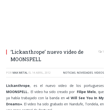
‘Lickanthrope’ nuevo video de
1
MOONSPELL
POR
MAX METAL
EL
14 ABRIL, 2012
NOTICIAS
,
NOVEDADES
,
VIDEOS
Lickanthrope
, es el nuevo video de los portugueses
MOONSPELL.
. El video ha sido creado por
Filipe Melo
, que
ya había trabajado con la banda en
«I Will See You In My
Dreams»
. El video ha sido grabado en Nandufe, Tondela, en