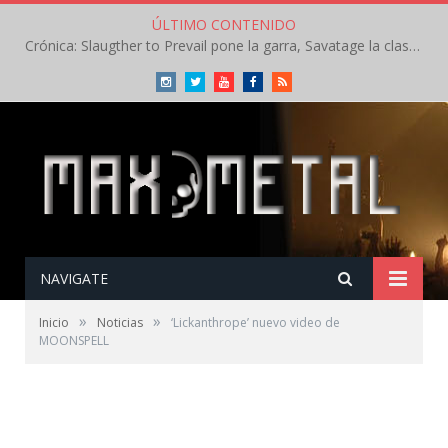
ÚLTIMO CONTENIDO
Crónica: Slaugther to Prevail pone la garra, Savatage la clase en la apertura del Leyendas del Rock – Miércoles – Agosto 2026
Instagram
Twitter
Youtube
Facebook
RSS
NAVIGATE
»
»
Inicio
Noticias
‘Lickanthrope’ nuevo video de
MOONSPELL