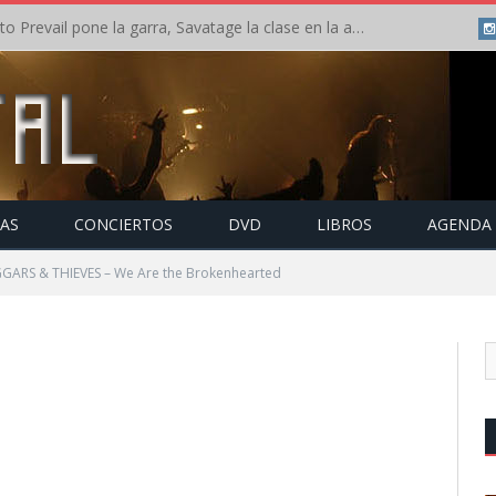
Crónica: Slaugther to Prevail pone la garra, Savatage la clase en la apertura del Leyendas del Rock – Miércoles – Agosto 2026
TAS
CONCIERTOS
DVD
LIBROS
AGENDA
GARS & THIEVES – We Are the Brokenhearted