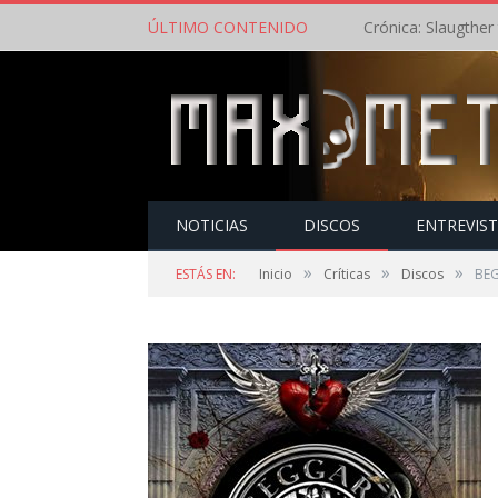
ÚLTIMO CONTENIDO
NOTICIAS
DISCOS
ENTREVIS
»
»
»
ESTÁS EN:
Inicio
Críticas
Discos
BEG