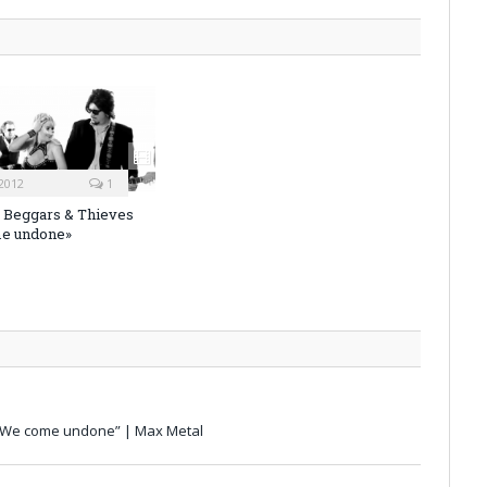
2012
1
 Beggars & Thieves
e undone»
 “We come undone” | Max Metal