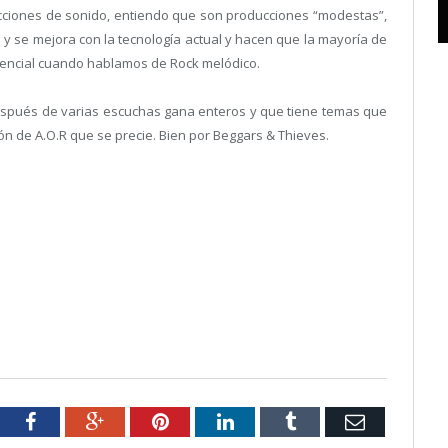
ciones de sonido, entiendo que son producciones “modestas”,
 y se mejora con la tecnología actual y hacen que la mayoría de
sencial cuando hablamos de Rock melódico.
después de varias escuchas gana enteros y que tiene temas que
n de A.O.R que se precie. Bien por Beggars & Thieves.
tter
Facebook
Google+
Pinterest
LinkedIn
Tumblr
Email