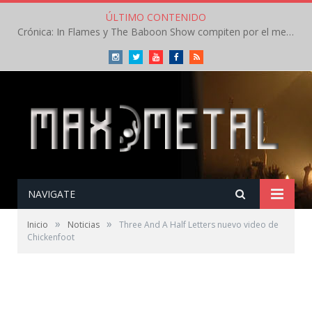
ÚLTIMO CONTENIDO
Crónica: In Flames y The Baboon Show compiten por el mejor concierto del día en el Leyendas del Rock – Viernes – Agosto 2026
Instagram
Twitter
Youtube
Facebook
RSS
NAVIGATE
»
»
Inicio
Noticias
Three And A Half Letters nuevo video de
Chickenfoot