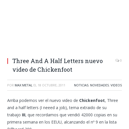
Three And A Half Letters nuevo
0
video de Chickenfoot
POR
MAX METAL
EL
18 OCTUBRE, 2011
NOTICIAS
,
NOVEDADES
,
VIDEOS
Arriba podemos ver el nuevo video de
Chickenfoot
, Three
and a half letters (I neeed a job), tema extraido de su
trabajo
III
, que recordamos que vendió 42000 copias en su
primera semana en los EEUU, alcanzando el nº 9 en la lista