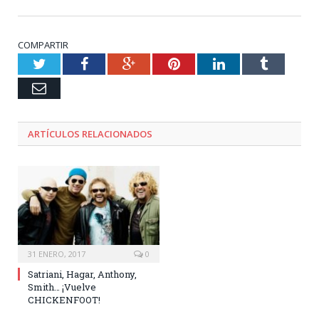
COMPARTIR
Twitter
Facebook
Google+
Pinterest
LinkedIn
Tumblr
Email
ARTÍCULOS RELACIONADOS
31 ENERO, 2017
0
Satriani, Hagar, Anthony,
Smith… ¡Vuelve
CHICKENFOOT!