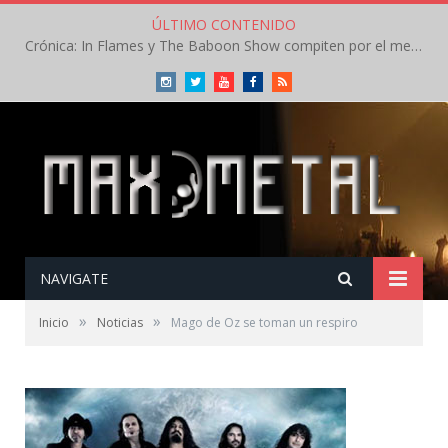
ÚLTIMO CONTENIDO
Crónica: In Flames y The Baboon Show compiten por el mejor concierto del día en el Leyendas del Rock – Viernes – Agosto 2026
Instagram
Twitter
Youtube
Facebook
RSS
NAVIGATE
»
»
Inicio
Noticias
Mago de Oz se toman un respiro