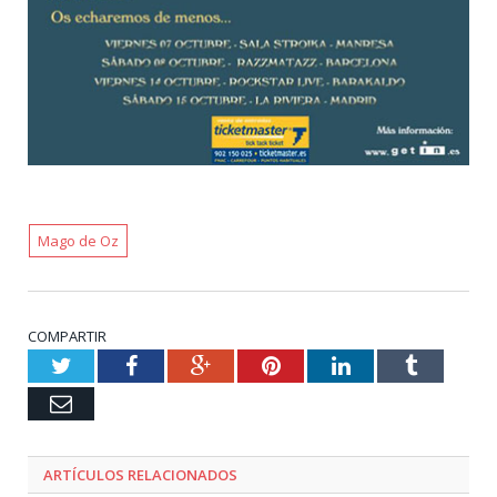
Mago de Oz
COMPARTIR
Twitter
Facebook
Google+
Pinterest
LinkedIn
Tumblr
Email
ARTÍCULOS RELACIONADOS