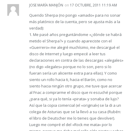
JOSE MARÍA MANJÓN
on
17 OCTUBRE, 2011 11:19 AM
Querido Sherpa (no pongo «amado» para no sonar
más platónico de la cuenta, pero se ajusta más a la
verdad):
1. Me pasé años preguntándome «¿dónde se habrá
metido el Sherpa?» y cuando apareciste con el
«Guerrero» me alegré muchísimo, me descargué el
disco de Internet y luego empecé a leer tus
declaraciones en contra de las descargas «alegales»
(no digo «ilegales» porque no lo son, pero si lo
fueran sería un aliciente extra para ellas). Y como
siento un rollo hacia ti, hacia el Barón, como no
siento hacia ningún otro grupo, me tuve que acercar
al Fnac a comprarme el disco que ni escuché porque
¿para qué, si ya lo tenía «pirata» y sonaba de lujo?
Así que la copia comercial (el «original») se la di a un
colega de Asturias que se la llevó a su casa (Rubén:
el libro de Deutscher me lo tienes que devolver).
Luego me compré el del «Rock me mata» por lo