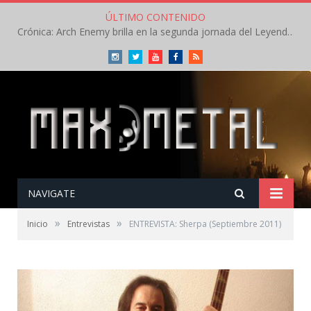
ÚLTIMO CONTENIDO
Crónica: Arch Enemy brilla en la segunda jornada del Leyendas del Rock – Jueves – Agosto 2026
Instagram
Twitter
Youtube
Facebook
RSS
NAVIGATE
»
»
Inicio
Entrevistas
ENTREVISTA: Sherpa (Septiembre 2011)