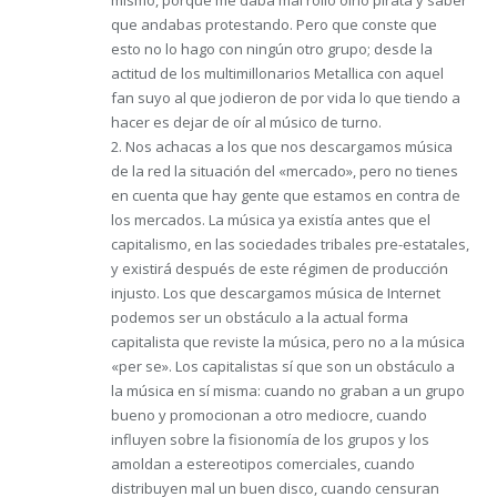
mismo, porque me daba mal rollo oírlo pirata y saber
que andabas protestando. Pero que conste que
esto no lo hago con ningún otro grupo; desde la
actitud de los multimillonarios Metallica con aquel
fan suyo al que jodieron de por vida lo que tiendo a
hacer es dejar de oír al músico de turno.
2. Nos achacas a los que nos descargamos música
de la red la situación del «mercado», pero no tienes
en cuenta que hay gente que estamos en contra de
los mercados. La música ya existía antes que el
capitalismo, en las sociedades tribales pre-estatales,
y existirá después de este régimen de producción
injusto. Los que descargamos música de Internet
podemos ser un obstáculo a la actual forma
capitalista que reviste la música, pero no a la música
«per se». Los capitalistas sí que son un obstáculo a
la música en sí misma: cuando no graban a un grupo
bueno y promocionan a otro mediocre, cuando
influyen sobre la fisionomía de los grupos y los
amoldan a estereotipos comerciales, cuando
distribuyen mal un buen disco, cuando censuran