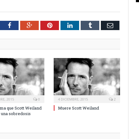
tter
Facebook
Google+
Pinterest
LinkedIn
Tumblr
Email
RE, 2015
0
4 DICIEMBRE, 2015
2
rma que Scott Weiland
Muere Scott Weiland
 una sobredosis