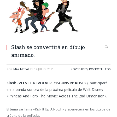
Slash se convertirá en dibujo
1
animado.
POR
MAX METAL
EL
14 JULIO, 2011
NOVEDADES
,
ROCKOTILLEOS
Slash
(
VELVET REVOLVER
, ex-
GUNS N’ ROSES
), participará
en la banda sonora de la próxima película de Walt Disney
«Phineas And Ferb The Movie: Across The 2nd Dimension».
El tema se llama «Kick It Up A Notch» y aparecerá en los títulos de
crédito de la película.