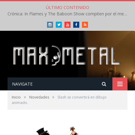
ÚLTIMO CONTENIDO
Crónica: In Flames y The Baboon Show compiten por el mejor concierto del día en el Leyendas del Rock – Viernes – Agosto 2026
Instagram
Twitter
Youtube
Facebook
RSS
NAVIGATE
»
»
Inicio
Novedades
Slash se convertirá en dibujo
animado.