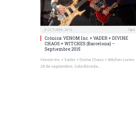
8 OCTUBRE, 2015
0
Crónica: VENOM Inc. + VADER + DIVINE
CHAOS + WITCHES (Barcelona) –
Septiembre 2015
Venom Inc. + Vader + Divine Chaos + Witches Lunes
28 de septiembre, Sala Bóveda…