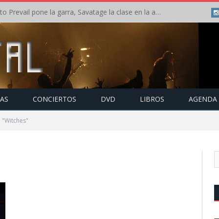
Crónica: Slaugther to Prevail pone la garra, Savatage la clase en la apertura del Leyendas del Rock – Miércoles – Agosto 2026
TAS
CONCIERTOS
DVD
LIBROS
AGENDA
 "Witches"