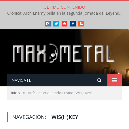
ÚLTIMO CONTENIDO
Crónica: Arch Enemy brilla en la segunda jornada del Leyendas del Rock – Jueves – Agosto 2026
Instagram
Twitter
Youtube
Facebook
RSS
NAVIGATE
»
Inicio
Artículos etiquetados como "Wis(h)key"
NAVEGACIÓN:
WIS(H)KEY