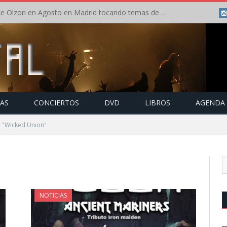
Concierto de Anette Olzon en Agosto en Madrid tocando temas de Nightwish
TAS
CONCIERTOS
DVD
LIBROS
AGENDA
o "Wicked Union"
NOTICIAS