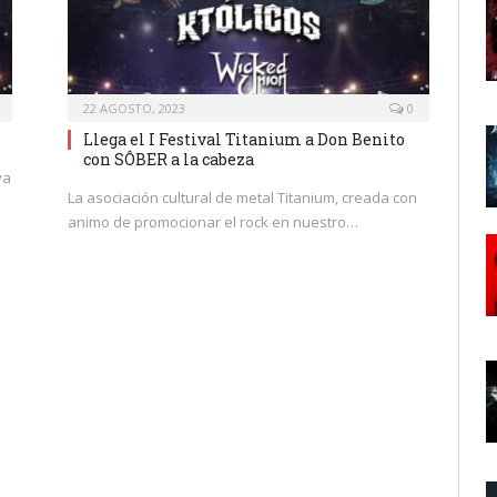
22 AGOSTO, 2023
0
Llega el I Festival Titanium a Don Benito
con SÔBER a la cabeza
va
La asociación cultural de metal Titanium, creada con
animo de promocionar el rock en nuestro…