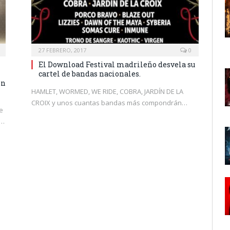
27 FEBRERO, 2017
0
El Download Festival madrileño desvela su
cartel de bandas nacionales.
en
HAMLET, WORMED, WE RIDE, COBRA, JARDÍN DE LA
CROIX y unos cuantas bandas más compondrán…
e
o…