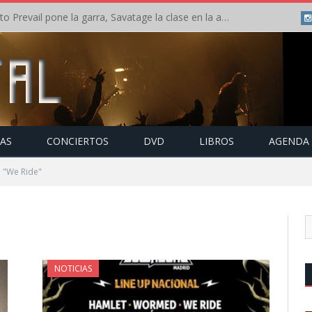
Crónica: Slaugther to Prevail pone la garra, Savatage la clase en la apertura del Leyendas del Rock – Miércoles – Agosto 2026
TAS
CONCIERTOS
DVD
LIBROS
AGENDA
 "We Ride"
NOTICIAS