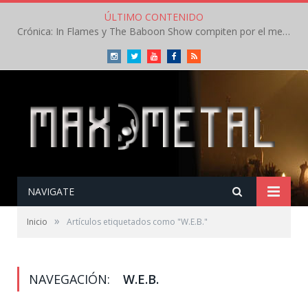
ÚLTIMO CONTENIDO
Crónica: In Flames y The Baboon Show compiten por el mejor concierto del día en el Leyendas del Rock – Viernes – Agosto 2026
Instagram
Twitter
Youtube
Facebook
RSS
NAVIGATE
»
Inicio
Artículos etiquetados como "W.E.B."
NAVEGACIÓN:
W.E.B.