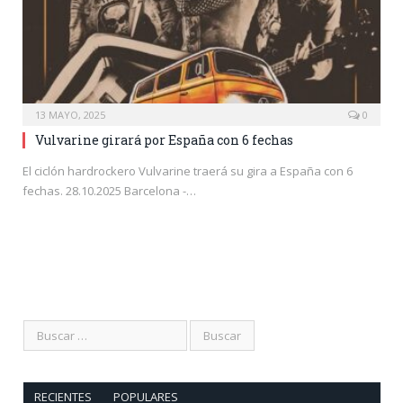
13 MAYO, 2025
0
Vulvarine girará por España con 6 fechas
El ciclón hardrockero Vulvarine traerá su gira a España con 6
fechas. 28.10.2025 Barcelona -…
RECIENTES
POPULARES