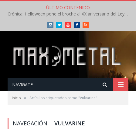
ÚLTIMO CONTENIDO
Crónica: Helloween pone el broche al XX aniversario del Leyendas del Rock – Sábado – Agosto 2026
Instagram
Twitter
Youtube
Facebook
RSS
NAVIGATE
»
Inicio
Artículos etiquetados como "Vulvarine"
NAVEGACIÓN:
VULVARINE