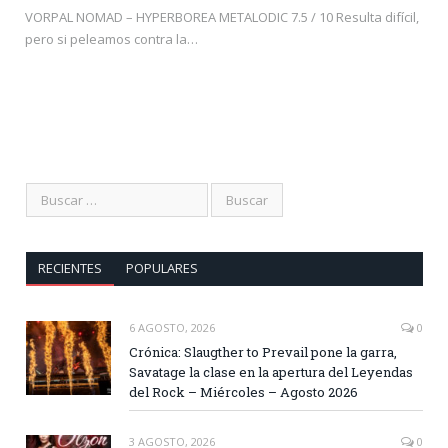
VORPAL NOMAD – HYPERBOREA METALODIC 7.5 / 10 Resulta difícil,
pero si peleamos contra la…
RECIENTES
POPULARES
6 AGOSTO, 2026
0
Crónica: Slaugther to Prevail pone la garra,
Savatage la clase en la apertura del Leyendas
del Rock – Miércoles – Agosto 2026
3 AGOSTO, 2026
0