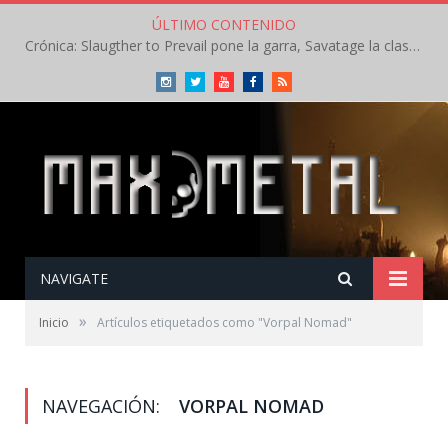
ÚLTIMO CONTENIDO
Crónica: Slaugther to Prevail pone la garra, Savatage la clase en la apertura del Leyendas del Rock – Miércoles – Agosto 2026
Instagram
Twitter
Youtube
Facebook
RSS
NAVIGATE
»
Inicio
Artículos etiquetados como "Vorpal Nomad"
NAVEGACIÓN:
VORPAL NOMAD