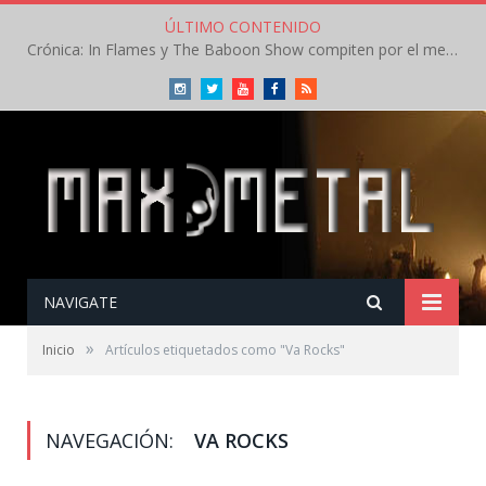
ÚLTIMO CONTENIDO
Crónica: In Flames y The Baboon Show compiten por el mejor concierto del día en el Leyendas del Rock – Viernes – Agosto 2026
Instagram
Twitter
Youtube
Facebook
RSS
NAVIGATE
»
Inicio
Artículos etiquetados como "Va Rocks"
NAVEGACIÓN:
VA ROCKS