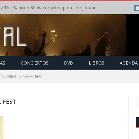
Crónica: In Flames y The Baboon Show compiten por el mejor concierto del día en el Leyendas del Rock – Viernes – Agosto 2026
TAS
CONCIERTOS
DVD
LIBROS
AGENDA
o "URRIBELTZ METAL FEST"
 FEST