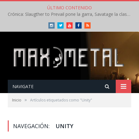
ÚLTIMO CONTENIDO
Crónica: Slaugther to Prevail pone la garra, Savatage la clase en la apertura del Leyendas del Rock – Miércoles – Agosto 2026
Instagram
Twitter
Youtube
Facebook
RSS
NAVIGATE
»
Inicio
Artículos etiquetados como "Unity"
NAVEGACIÓN:
UNITY