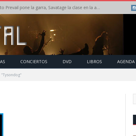
Crónica: Slaugther to Prevail pone la garra, Savatage la clase en la apertura del Leyendas del Rock – Miércoles – Agosto 2026
TAS
CONCIERTOS
DVD
LIBROS
AGENDA
o "Tysondog"