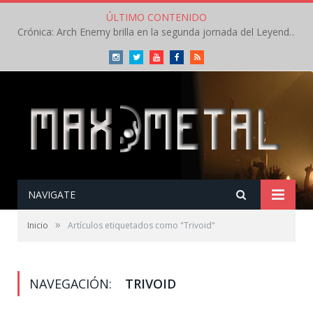
ÚLTIMO CONTENIDO
Crónica: Arch Enemy brilla en la segunda jornada del Leyendas del Rock – Jueves – Agosto 2026
Instagram
Twitter
Youtube
Facebook
RSS
NAVIGATE
»
Inicio
Artículos etiquetados como "Trivoid"
NAVEGACIÓN:
TRIVOID