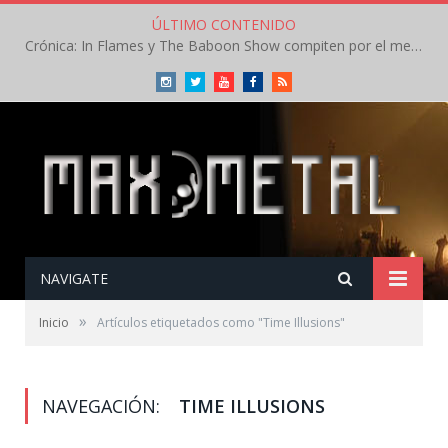
ÚLTIMO CONTENIDO
Crónica: In Flames y The Baboon Show compiten por el mejor concierto del día en el Leyendas del Rock – Viernes – Agosto 2026
Instagram
Twitter
Youtube
Facebook
RSS
NAVIGATE
»
Inicio
Artículos etiquetados como "Time Illusions"
NAVEGACIÓN:
TIME ILLUSIONS