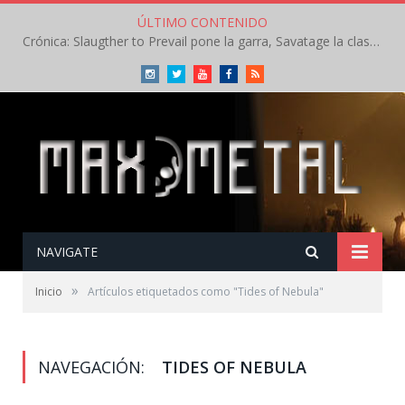
ÚLTIMO CONTENIDO
Crónica: Slaugther to Prevail pone la garra, Savatage la clase en la apertura del Leyendas del Rock – Miércoles – Agosto 2026
Instagram
Twitter
Youtube
Facebook
RSS
NAVIGATE
»
Inicio
Artículos etiquetados como "Tides of Nebula"
NAVEGACIÓN:
TIDES OF NEBULA