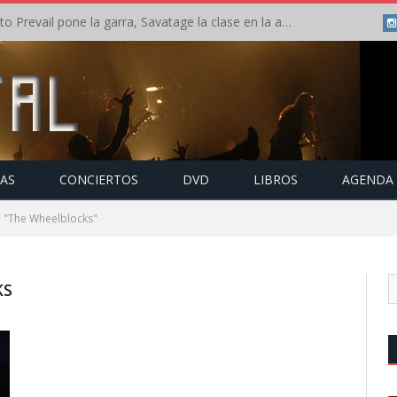
Crónica: Slaugther to Prevail pone la garra, Savatage la clase en la apertura del Leyendas del Rock – Miércoles – Agosto 2026
TAS
CONCIERTOS
DVD
LIBROS
AGENDA
o "The Wheelblocks"
KS