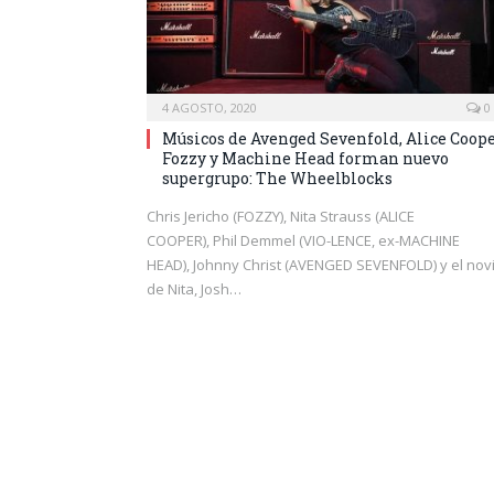
4 AGOSTO, 2020
0
Músicos de Avenged Sevenfold, Alice Coope
Fozzy y Machine Head forman nuevo
supergrupo: The Wheelblocks
Chris Jericho (FOZZY), Nita Strauss (ALICE
COOPER), Phil Demmel (VIO-LENCE, ex-MACHINE
HEAD), Johnny Christ (AVENGED SEVENFOLD) y el nov
de Nita, Josh…