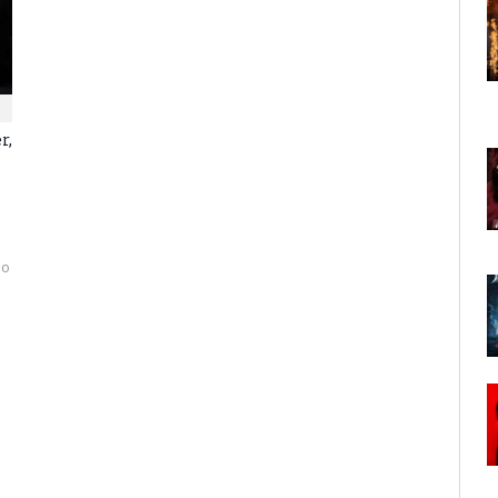
r,
io