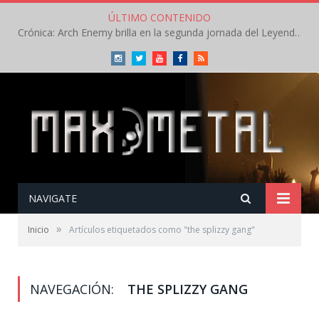
ÚLTIMO CONTENIDO
Crónica: Arch Enemy brilla en la segunda jornada del Leyendas del Rock – Jueves – Agosto 2026
Instagram
Twitter
Youtube
Facebook
RSS
NAVIGATE
»
Inicio
Artículos etiquetados como "the splizzy gang"
NAVEGACIÓN:
THE SPLIZZY GANG