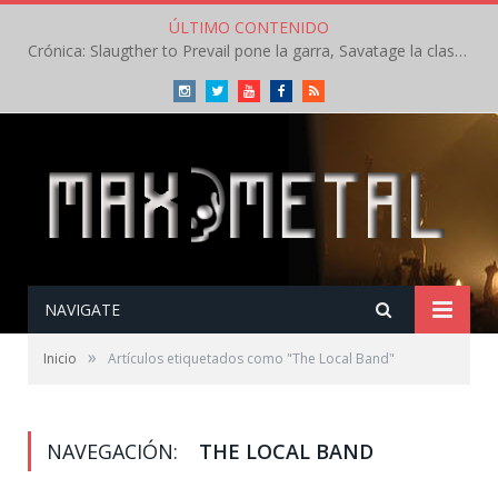
ÚLTIMO CONTENIDO
Crónica: Slaugther to Prevail pone la garra, Savatage la clase en la apertura del Leyendas del Rock – Miércoles – Agosto 2026
Instagram
Twitter
Youtube
Facebook
RSS
NAVIGATE
»
Inicio
Artículos etiquetados como "The Local Band"
NAVEGACIÓN:
THE LOCAL BAND