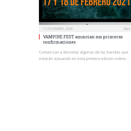
11 DICIEMBRE, 2020
0
VAMPIRE FEST anuncian sus primeras
confirmaciones
Comienzan a desvelar algunas de las bandas que
estarán actuando en esta primera edición online…