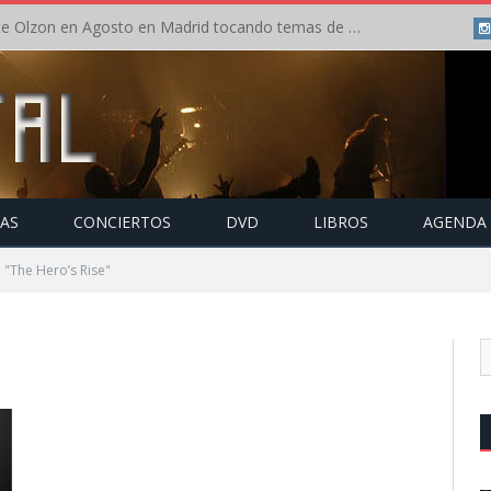
Concierto de Anette Olzon en Agosto en Madrid tocando temas de Nightwish
TAS
CONCIERTOS
DVD
LIBROS
AGENDA
 "The Hero’s Rise"