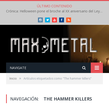
ÚLTIMO CONTENIDO
Crónica: Helloween pone el broche al XX aniversario del Leyendas del Rock – Sábado – Agosto 2026
Instagram
Twitter
Youtube
Facebook
RSS
NAVIGATE
»
Inicio
Artículos etiquetados como "The hammer killers"
NAVEGACIÓN:
THE HAMMER KILLERS