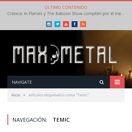
ÚLTIMO CONTENIDO
Crónica: In Flames y The Baboon Show compiten por el mejor concierto del día en el Leyendas del Rock – Viernes – Agosto 2026
Instagram
Twitter
Youtube
Facebook
RSS
NAVIGATE
»
Inicio
Artículos etiquetados como "Temic"
NAVEGACIÓN:
TEMIC