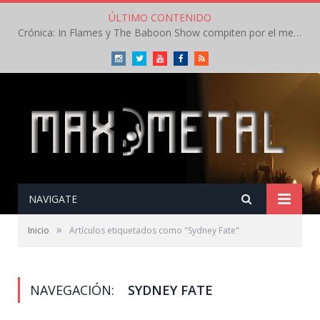
ÚLTIMO CONTENIDO
Crónica: In Flames y The Baboon Show compiten por el mejor concierto del día en el Leyendas del Rock – Viernes – Agosto 2026
Instagram
Twitter
Youtube
Facebook
RSS
NAVIGATE
»
Inicio
Artículos etiquetados como "Sydney Fate"
NAVEGACIÓN:
SYDNEY FATE