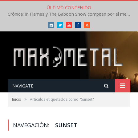
ÚLTIMO CONTENIDO
Crónica: In Flames y The Baboon Show compiten por el mejor concierto del día en el Leyendas del Rock – Viernes – Agosto 2026
Instagram
Twitter
Youtube
Facebook
RSS
NAVIGATE
»
Inicio
Artículos etiquetados como "Sunset"
NAVEGACIÓN:
SUNSET