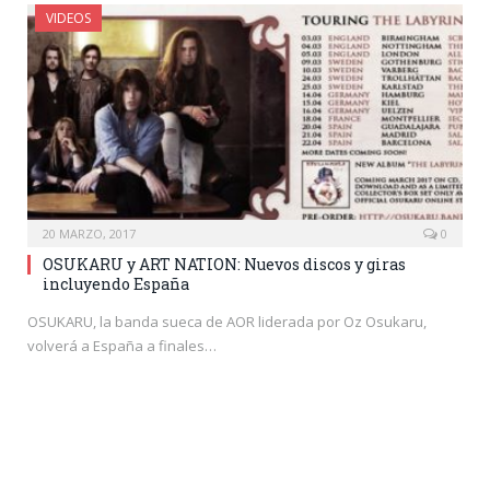
VIDEOS
20 MARZO, 2017
0
OSUKARU y ART NATION: Nuevos discos y giras
incluyendo España
OSUKARU, la banda sueca de AOR liderada por Oz Osukaru,
volverá a España a finales…