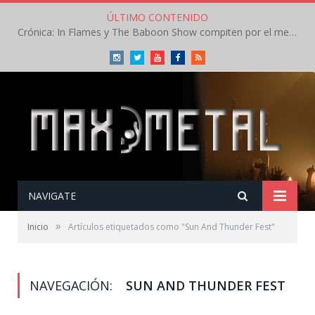
ÚLTIMO CONTENIDO
Crónica: In Flames y The Baboon Show compiten por el mejor concierto del día en el Leyendas del Rock – Viernes – Agosto 2026
Instagram
Twitter
Youtube
Facebook
RSS
NAVIGATE
»
Inicio
Artículos etiquetados como "Sun And Thunder Fest"
NAVEGACIÓN:
SUN AND THUNDER FEST