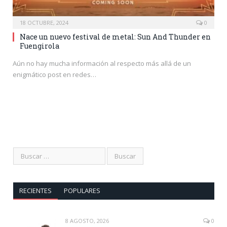
18 OCTUBRE, 2024
0
Nace un nuevo festival de metal: Sun And Thunder en
Fuengirola
Aún no hay mucha información al respecto más allá de un
enigmático post en redes…
RECIENTES
POPULARES
8 AGOSTO, 2026
0