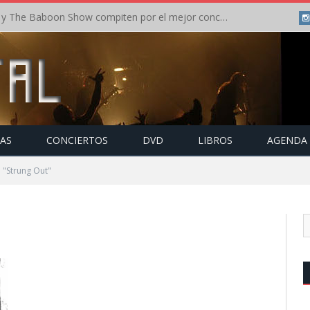
Crónica: In Flames y The Baboon Show compiten por el mejor concierto del día en el Leyendas del Rock – Viernes – Agosto 2026
TAS
CONCIERTOS
DVD
LIBROS
AGENDA
 "Strung Out"