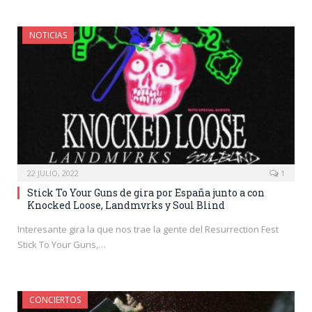
NOTICIAS
22 JULIO, 2022
1
Stick To Your Guns de gira por España junto a con
Knocked Loose, Landmvrks y Soul Blind
Interesante gira la que nos trae la gente del Resurrection Fest
Stick To Your Guns,…
CONCIERTOS