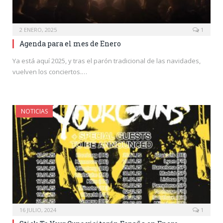
2 ENERO, 2025
1
Agenda para el mes de Enero
Ya está aquí 2025, y tras el parón tradicional de las navidades,
vuelven los conciertos.…
NOTICIAS
16 JULIO, 2024
1