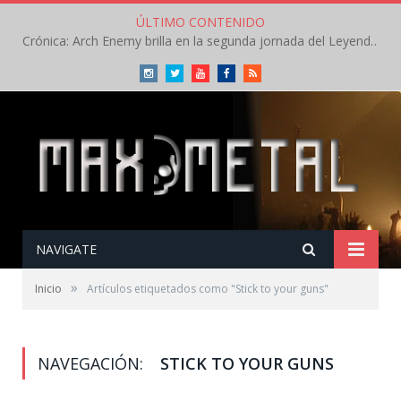
ÚLTIMO CONTENIDO
Crónica: Arch Enemy brilla en la segunda jornada del Leyendas del Rock – Jueves – Agosto 2026
Instagram
Twitter
Youtube
Facebook
RSS
NAVIGATE
»
Inicio
Artículos etiquetados como "Stick to your guns"
NAVEGACIÓN:
STICK TO YOUR GUNS