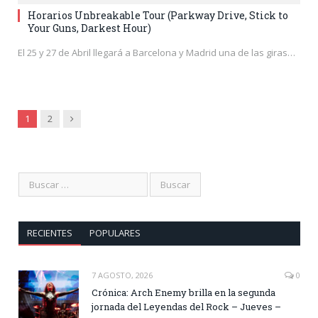
Horarios Unbreakable Tour (Parkway Drive, Stick to
Your Guns, Darkest Hour)
El 25 y 27 de Abril llegará a Barcelona y Madrid una de las giras…
Siguiente
1
2
RECIENTES
POPULARES
7 AGOSTO, 2026
0
Crónica: Arch Enemy brilla en la segunda
jornada del Leyendas del Rock – Jueves –