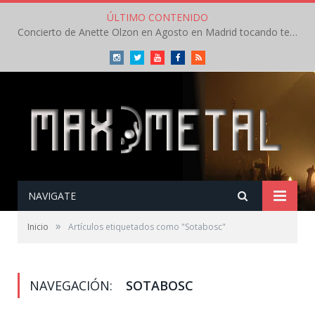
ÚLTIMO CONTENIDO
Concierto de Anette Olzon en Agosto en Madrid tocando temas de Nightwish
Instagram
Twitter
Youtube
Facebook
RSS
NAVIGATE
»
Inicio
Artículos etiquetados como "Sotabosc"
NAVEGACIÓN:
SOTABOSC