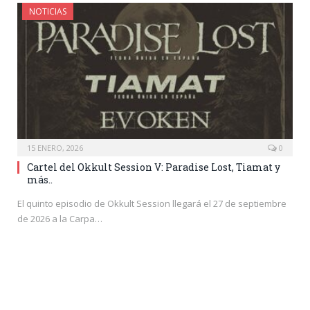
NOTICIAS
15 ENERO, 2026
0
Cartel del Okkult Session V: Paradise Lost, Tiamat y
más..
El quinto episodio de Okkult Session llegará el 27 de septiembre
de 2026 a la Carpa…