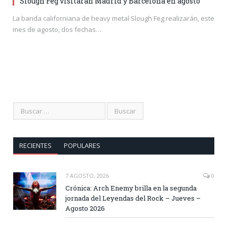
Slough Feg visitarán Madrid y Barcelona en agosto
La banda californiana de heavy metal Slough Feg realizarán, este
mes de agosto, dos fechas…
RECIENTES
POPULARES
7 AGOSTO, 2026
0
Crónica: Arch Enemy brilla en la segunda
jornada del Leyendas del Rock – Jueves –
Agosto 2026