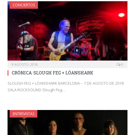
CONCIERTOS
8 AGOSTO, 2018
0
CRÓNICA: SLOUGH FEG + LÖANSHARK
SLOUGH FEG + LÖANSHARK BARCELONA – 7 DE AGOSTO DE 2018
SALA ROCKSOUND Slough Feg…
ENTREVISTAS