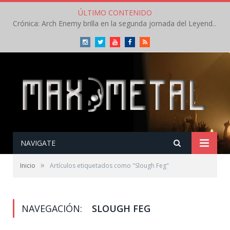
ÚLTIMO CONTENIDO
Crónica: Arch Enemy brilla en la segunda jornada del Leyendas del Rock – Jueves – Agosto 2026
Instagram
Twitter
Youtube
Facebook
RSS
NAVIGATE
»
Inicio
Artículos etiquetados como "Slough Feg"
NAVEGACIÓN:
SLOUGH FEG