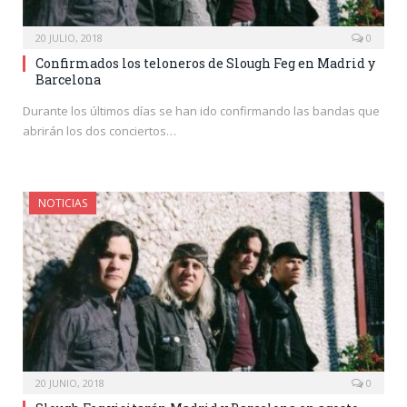
20 JULIO, 2018
0
Confirmados los teloneros de Slough Feg en Madrid y
Barcelona
Durante los últimos días se han ido confirmando las bandas que
abrirán los dos conciertos…
NOTICIAS
20 JUNIO, 2018
0