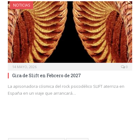
NOTICIAS
14 MAYO, 2026
0
Gira de Slift en Febrero de 2027
La apisonadora cósmica del rock psicodélico SLIFT aterriza en
España en un viaje que arrancará…