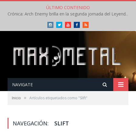
ÚLTIMO CONTENIDO
Crónica: Arch Enemy brilla en la segunda jornada del Leyendas del Rock – Jueves – Agosto 2026
Instagram
Twitter
Youtube
Facebook
RSS
NAVIGATE
»
Inicio
Artículos etiquetados como "Slift"
NAVEGACIÓN:
SLIFT