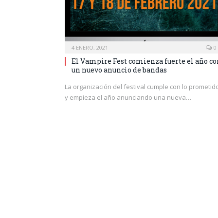
4 ENERO, 2021
0
El Vampire Fest comienza fuerte el año co
un nuevo anuncio de bandas
La organización del festival cumple con lo prometid
y empieza el año anunciando una nueva…