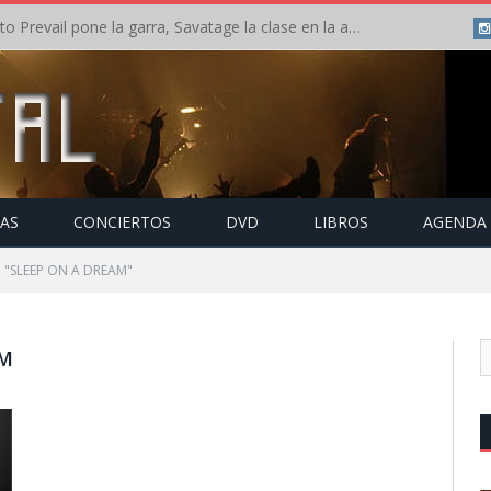
Crónica: Slaugther to Prevail pone la garra, Savatage la clase en la apertura del Leyendas del Rock – Miércoles – Agosto 2026
TAS
CONCIERTOS
DVD
LIBROS
AGENDA
o "SLEEP ON A DREAM"
AM