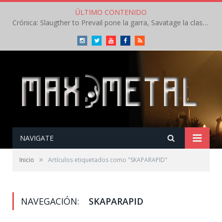
ÚLTIMO CONTENIDO
Crónica: Slaugther to Prevail pone la garra, Savatage la clase en la apertura del Leyendas del Rock – Miércoles – Agosto 2026
Instagram
Twitter
Youtube
Facebook
RSS
NAVIGATE
»
Inicio
Artículos etiquetados como "SKAPARAPID"
NAVEGACIÓN:
SKAPARAPID