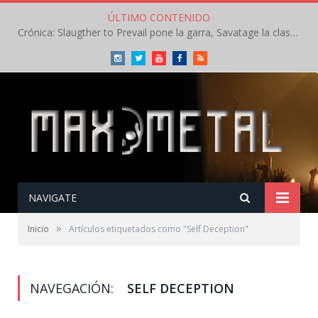
ÚLTIMO CONTENIDO
Crónica: Slaugther to Prevail pone la garra, Savatage la clase en la apertura del Leyendas del Rock – Miércoles – Agosto 2026
Instagram
Twitter
Youtube
Facebook
RSS
NAVIGATE
»
Inicio
Artículos etiquetados como "Self Deception"
NAVEGACIÓN:
SELF DECEPTION