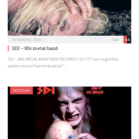
18 FEBRERO, 2020
0
4.5
SDI – 80s metal band
SDI – 80s METAL BAND MDD RECORDS 4,5/10 “Las segundas
partes nunca fueron buenas”.…
NOTICIAS