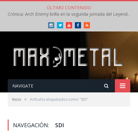
ÚLTIMO CONTENIDO
Crónica: Arch Enemy brilla en la segunda jornada del Leyendas del Rock – Jueves – Agosto 2026
Instagram
Twitter
Youtube
Facebook
RSS
NAVIGATE
»
Inicio
Artículos etiquetados como "SDI"
NAVEGACIÓN:
SDI