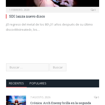
1 FEBRERO, 2020
0
SDI lanza nuevo disco
¡El regreso del metal de los 80! ¡31 años después de su último
disco»Mistreated», los…
RECIENTES
POPULARES
7 AGOSTO, 2026
0
Crónica: Arch Enemy brilla en la segunda