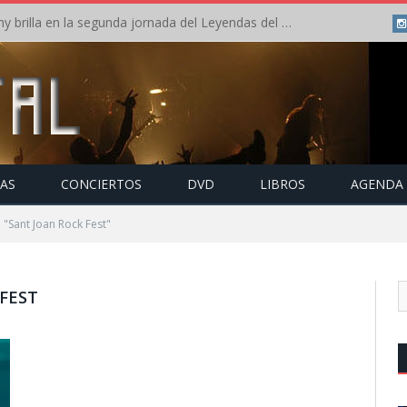
Crónica: Arch Enemy brilla en la segunda jornada del Leyendas del Rock – Jueves – Agosto 2026
TAS
CONCIERTOS
DVD
LIBROS
AGENDA
"Sant Joan Rock Fest"
FEST