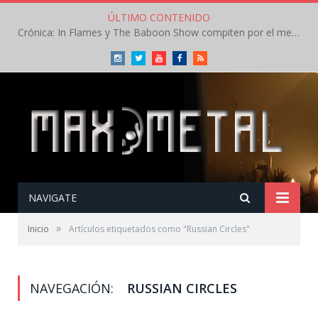
ÚLTIMO CONTENIDO
Crónica: In Flames y The Baboon Show compiten por el mejor concierto del día en el Leyendas del Rock – Viernes – Agosto 2026
Instagram
Twitter
Youtube
Facebook
RSS
NAVIGATE
»
Inicio
Artículos etiquetados como "Russian Circles"
NAVEGACIÓN:
RUSSIAN CIRCLES