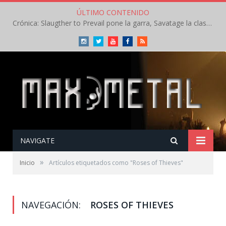
ÚLTIMO CONTENIDO
Crónica: Slaugther to Prevail pone la garra, Savatage la clase en la apertura del Leyendas del Rock – Miércoles – Agosto 2026
Instagram
Twitter
Youtube
Facebook
RSS
NAVIGATE
»
Inicio
Artículos etiquetados como "Roses of Thieves"
NAVEGACIÓN:
ROSES OF THIEVES