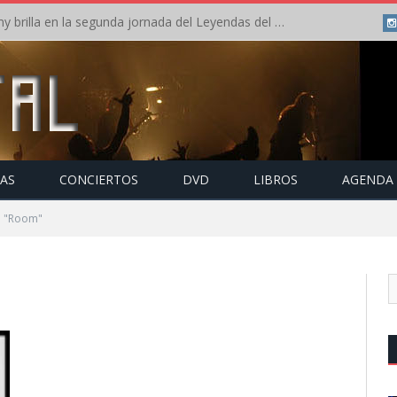
Crónica: Arch Enemy brilla en la segunda jornada del Leyendas del Rock – Jueves – Agosto 2026
TAS
CONCIERTOS
DVD
LIBROS
AGENDA
o "Room"