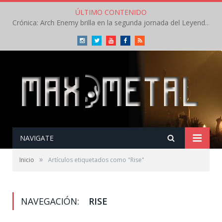
ÚLTIMO CONTENIDO
Crónica: Arch Enemy brilla en la segunda jornada del Leyendas del Rock – Jueves – Agosto 2026
Instagram
Twitter
Youtube
Facebook
RSS
NAVIGATE
»
Inicio
Artículos etiquetados como "Rise"
NAVEGACIÓN:
RISE